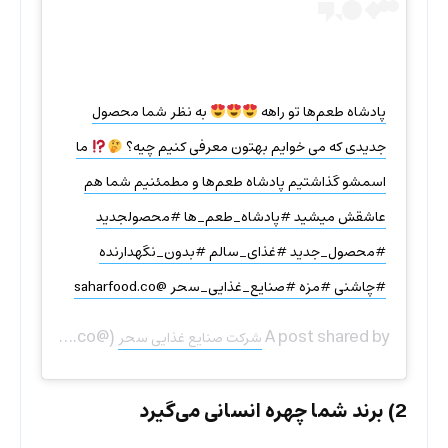
پادشاه طعم‌ها تو راهه
به نظر شما محصول
جدیدی که می خوایم بهتون معرفی کنیم چیه؟
ما
اسمشو گذاشتیم پادشاه طعم‌ها و مطمئنیم شما هم
عاشقش میشید #پادشاه_طعم_ها #محصولجدید
#محصول_جدید #غذاى_سالم #بدون_نگهدارنده
#چاشنی #مزه #صنایع_غذایی_سحر @saharfood.co
(@saharfood.co) on
A post shared by
شركت صنایع غذایی سحر
2) برند شما چهره انسانی می‌گیرد