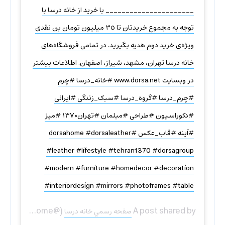
______________________ با خرید از خانه درسا با
توجه به مجموع خریدتان تا ٣٥ میلیون تومان بن نقدی
ویژه‌ی خرید دوم هدیه بگیرید. در تمامی فروشگاه‌های
خانه درسا تهران، مشهد، شیراز، اصفهان. اطلاعات بیشتر
در وبسایت www.dorsa.net #خانه_درسا #چرم
#چرم_درسا #گروه_درسا #سبک_زندگی #ایرانی
#دکوراسیون #طراحی #مبلمان #تهران۱۳۷۰ #ميز
#آينه #قاب_عكس #dorsahome #dorsaleather
#leather #lifestyle #tehran1370 #dorsagroup
#modern #furniture #homedecor #decoration
#interiordesign #mirrors #photoframes #table
(@dorsahome) on
A post shared by
صفحه رسمي خانه درسا
ST