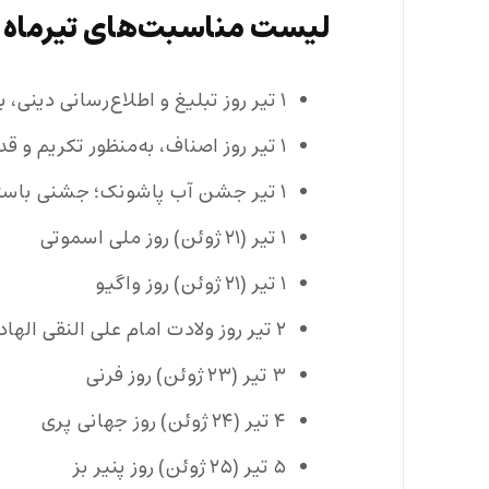
لیست مناسبت‌های تیرماه ۱۴۰۳
۱ تیر روز تبلیغ و اطلاع‌رسانی دینی، به مناسبت سالروز تاسیس سازمان تبلیغات اسلامی
۱ تیر روز اصناف، به‌منظور تکریم و قدردانی از جایگاه اصناف و بازاریان در اقتصاد کشور
۱ تیر جشن آب پاشونک؛ جشنی باستانی با نمادی از تجدید و شادابی
۱ تیر (۲۱ ژوئن) روز ملی اسموتی
۱ تیر (۲۱ ژوئن) روز واگیو
۲ تیر روز ولادت امام علی النقی الهادی (ع) در سال ۲۱۲ هجری قمری [۱۵ ذی‌الحجه]
۳ تیر (۲۳ ژوئن) روز فرنی
۴ تیر (۲۴ ژوئن) روز جهانی پری
۵ تیر (۲۵ ژوئن) روز پنیر بز