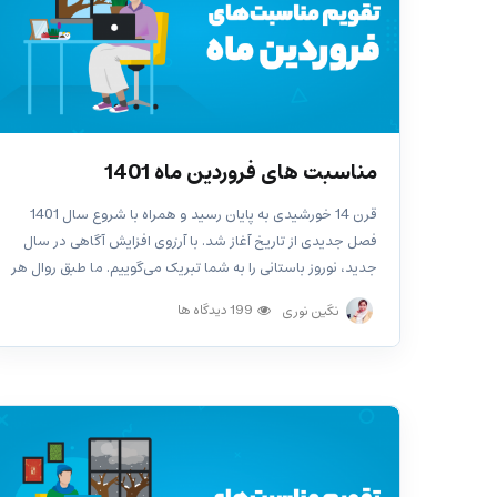
مناسبت های فروردین ماه 1401
قرن 14 خورشیدی به پایان رسید و همراه با شروع سال 1401
فصل جدیدی از تاریخ آغاز شد. با آرزوی افزایش آگاهی در سال
جدید، نوروز باستانی را به شما تبریک می‌گوییم. ما طبق روال هر
ماه مناسبت‌ های فروردین ماه 1401 را برای شما...
199 دیدگاه ها
نگین نوری